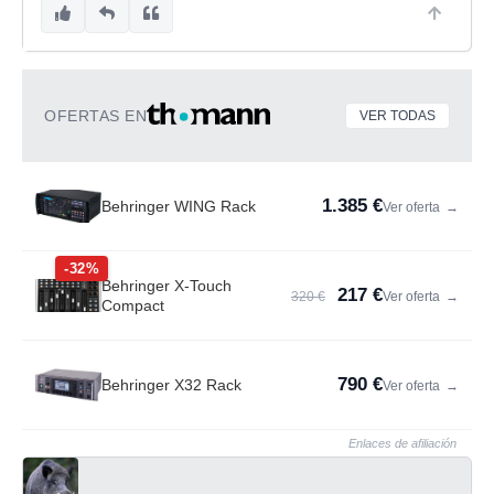
OFERTAS EN
VER TODAS
1.385 €
Behringer WING Rack
Ver oferta
→
-32%
Behringer X-Touch
217 €
320 €
Ver oferta
→
Compact
790 €
Behringer X32 Rack
Ver oferta
→
Enlaces de afiliación