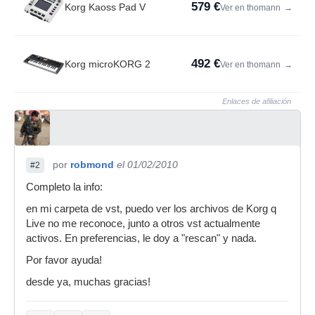
579 €
Korg Kaoss Pad V
Ver en thomann
→
492 €
Korg microKORG 2
Ver en thomann
→
Enlaces de afiliación
por
robmond
el 01/02/2010
#2
Completo la info:
en mi carpeta de vst, puedo ver los archivos de Korg q
Live no me reconoce, junto a otros vst actualmente
activos. En preferencias, le doy a "rescan" y nada.
Por favor ayuda!
desde ya, muchas gracias!