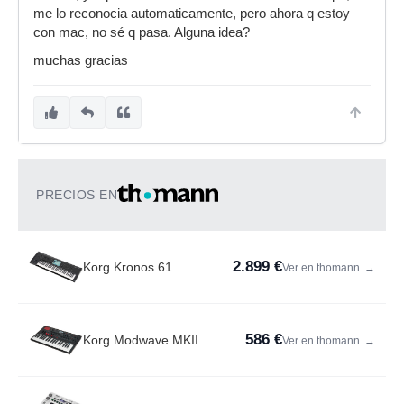
me lo reconocia automaticamente, pero ahora q estoy
con mac, no sé q pasa. Alguna idea?
muchas gracias
PRECIOS EN
2.899 €
Korg Kronos 61
Ver en thomann
→
586 €
Korg Modwave MKII
Ver en thomann
→