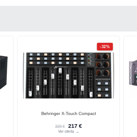
-32%
Behringer X-Touch Compact
217 €
320 €
Ver oferta
→