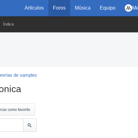
Artículos
Foros
Música
Equipo
Me
Índice
brerías de samples
onica
rcar como favorito