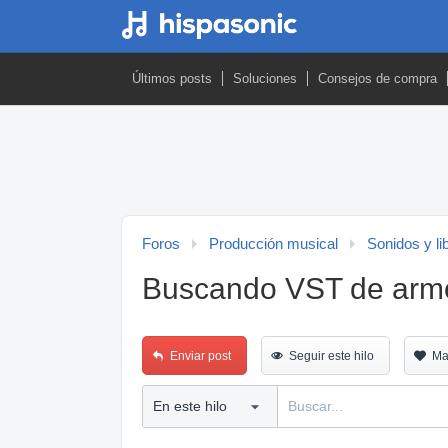
Últimos posts
Soluciones
Consejos de compra
Foros
Producción musical
Sonidos y li
Buscando VST de arm
Enviar post
Seguir este hilo
Ma