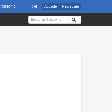

rcasonic
Accede
Regístrate