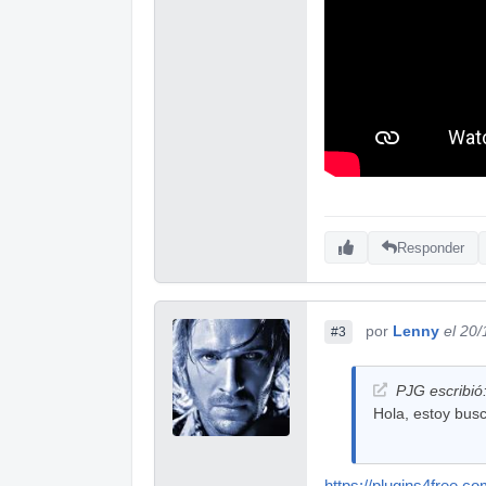
Responder
por
Lenny
el 20
#3
PJG escribió
Hola, estoy bus