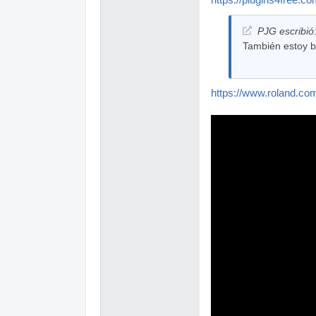
https://plugins4free.co
PJG escribió
También estoy bu
https://www.roland.com