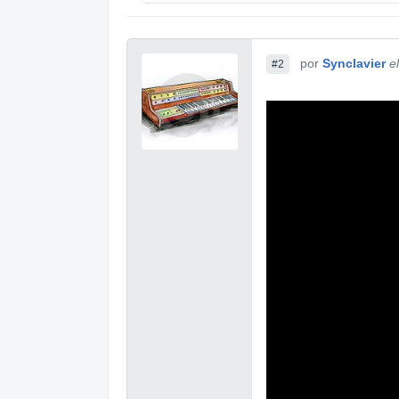
por
Synclavier
e
#2