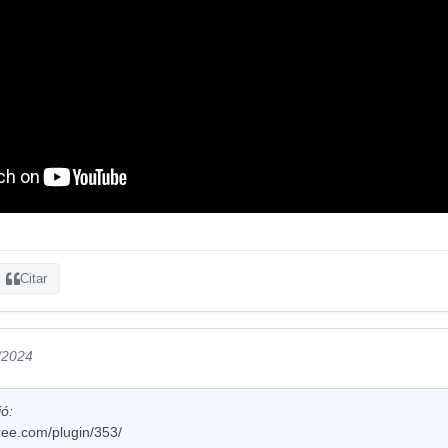
Citar
/2024
ió:
free.com/plugin/353/