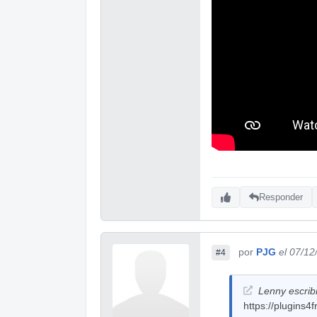
Responder
por
PJG
el 07/12
#4
Lenny escrib
https://plugins4