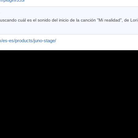
m/plugin/353/
:
scando cuál es el sonido del inicio de la canción "Mi realidad", de Lor
/es-es/products/juno-stage/