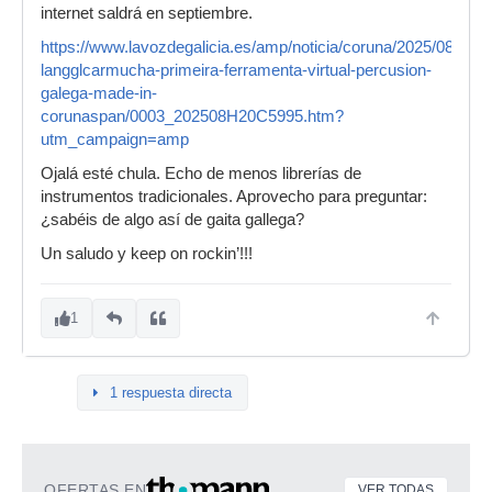
internet saldrá en septiembre.
https://www.lavozdegalicia.es/amp/noticia/coruna/2025/08/20/s
langglcarmucha-primeira-ferramenta-virtual-percusion-
galega-made-in-
corunaspan/0003_202508H20C5995.htm?
utm_campaign=amp
Ojalá esté chula. Echo de menos librerías de
instrumentos tradicionales. Aprovecho para preguntar:
¿sabéis de algo así de gaita gallega?
Un saludo y keep on rockin’!!!
1
1 respuesta directa
OFERTAS EN
VER TODAS