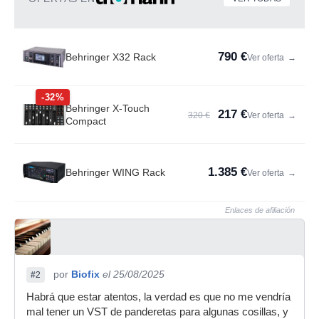
790 €
Behringer X32 Rack
Ver oferta
→
-32%
Behringer X-Touch
217 €
320 €
Ver oferta
→
Compact
1.385 €
Behringer WING Rack
Ver oferta
→
Enlaces de afiliación
por
Biofix
el 25/08/2025
#2
Habrá que estar atentos, la verdad es que no me vendría
mal tener un VST de panderetas para algunas cosillas, y