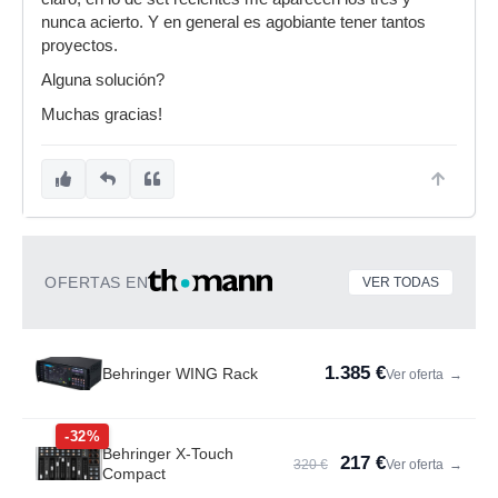
nunca acierto. Y en general es agobiante tener tantos
proyectos.
Alguna solución?
Muchas gracias!
OFERTAS EN
VER TODAS
1.385 €
Behringer WING Rack
Ver oferta
→
-32%
Behringer X-Touch
217 €
320 €
Ver oferta
→
Compact