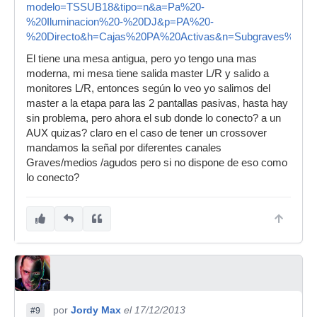
modelo=TSSUB18&tipo=n&a=Pa%20-
%20Iluminacion%20-%20DJ&p=PA%20-
%20Directo&h=Cajas%20PA%20Activas&n=Subgraves%20Act
El tiene una mesa antigua, pero yo tengo una mas
moderna, mi mesa tiene salida master L/R y salido a
monitores L/R, entonces según lo veo yo salimos del
master a la etapa para las 2 pantallas pasivas, hasta hay
sin problema, pero ahora el sub donde lo conecto? a un
AUX quizas? claro en el caso de tener un crossover
mandamos la señal por diferentes canales
Graves/medios /agudos pero si no dispone de eso como
lo conecto?
por
Jordy Max
el 17/12/2013
#9