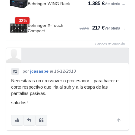
1.385 €
Behringer WING Rack
Ver oferta
→
-32%
Behringer X-Touch
217 €
320 €
Ver oferta
→
Compact
Enlaces de afiliación
por
jcasaspe
el 16/12/2013
#2
Necesitaras un crossover o procesador... para hacer el
corte respectivo que iria al sub y a la etapa de las
pantallas pasivas.
saludos!