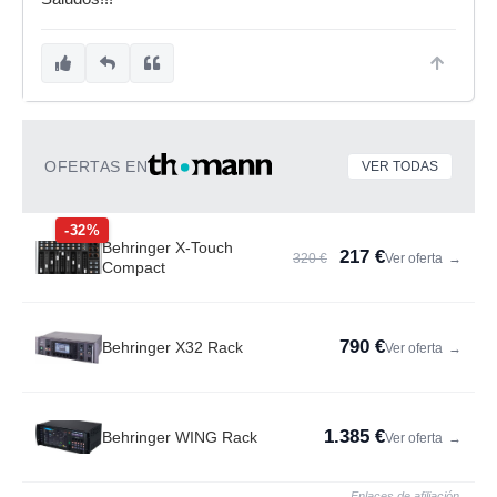
OFERTAS EN
VER TODAS
-32%
Behringer X-Touch
217 €
320 €
Ver oferta
→
Compact
790 €
Behringer X32 Rack
Ver oferta
→
1.385 €
Behringer WING Rack
Ver oferta
→
Enlaces de afiliación