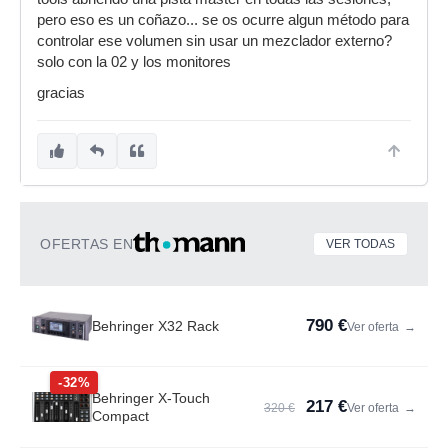
pero eso es un coñazo... se os ocurre algun método para
controlar ese volumen sin usar un mezclador externo?
solo con la 02 y los monitores
gracias
OFERTAS EN
VER TODAS
790 €
Behringer X32 Rack
Ver oferta
→
-32%
Behringer X-Touch
217 €
320 €
Ver oferta
→
Compact