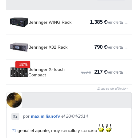
1.385 €
Behringer WING Rack
Ver oferta
→
790 €
Behringer X32 Rack
Ver oferta
→
-32%
Behringer X-Touch
217 €
320 €
Ver oferta
→
Compact
Enlaces de afiliación
por
maximilianofv
el 20/04/2014
#2
#1
genial el apunte, muy sencillo y conciso