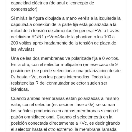
capacidad eléctrica (de aquí el concepto de
condensador)
Si miráis la figura dibujada a mano veréis a la izquierda la
cápsula.La conexión de la parte fija está polarizada a la
mitad de la tensión de alimentación general +Vc a través
del divisor R1/R1 (+Vc=48v de la phantom o los 100 a
200 voltios aproximadamente de la tensión de placa de
las vávulas)
Una de las dos membranas va polarizada fija a 0 voltios.
En la otra, con el selector multipatrón (en ese caso de 9
posiciones) se puede seleccionar una polarización desde
0v hasta +Vc, con los pasos intermedios. Todas las
resistencias R del conmutador selector suelen ser
idénticas.
Cuando ambas membranas están polarizadas al mismo
valor, con el selector (es decir en fase a 0v) se suman
las señales producidas en ambas membranas siendo el
patrón omnidireccional. Cuando el selector está en la
posición conectada directamente a +Vc, es decir girando
el selector hasta el otro extremo, la membrana llamada