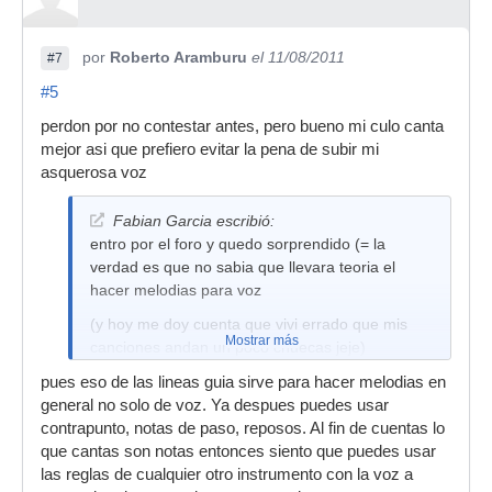
por
Roberto Aramburu
el 11/08/2011
#7
#5
perdon por no contestar antes, pero bueno mi culo canta
mejor asi que prefiero evitar la pena de subir mi
asquerosa voz
Fabian Garcia escribió:
entro por el foro y quedo sorprendido (= la
verdad es que no sabia que llevara teoria el
hacer melodias para voz
(y hoy me doy cuenta que vivi errado que mis
Mostrar más
canciones andan un poco chuecas jeje)
pues eso de las lineas guia sirve para hacer melodias en
general no solo de voz. Ya despues puedes usar
contrapunto, notas de paso, reposos. Al fin de cuentas lo
que cantas son notas entonces siento que puedes usar
las reglas de cualquier otro instrumento con la voz a