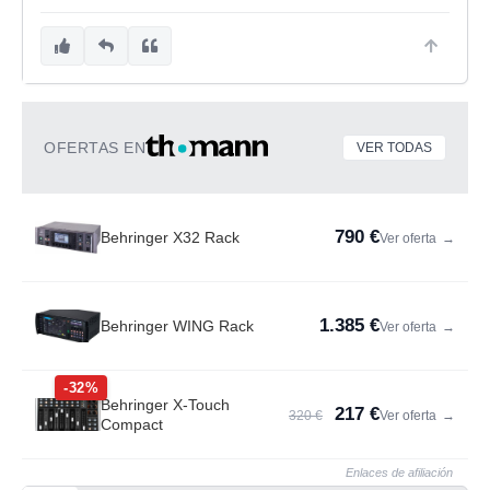
OFERTAS EN
VER TODAS
790 €
Behringer X32 Rack
Ver oferta
→
1.385 €
Behringer WING Rack
Ver oferta
→
-32%
Behringer X-Touch
217 €
320 €
Ver oferta
→
Compact
Enlaces de afiliación