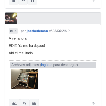
por
joethedemon
el 25/06/2019
#115
A ver ahora...
EDIT: Ya me ha dejado!
Ahí el resultado.
Archivos adjuntos (
logúate
para descargar)
1