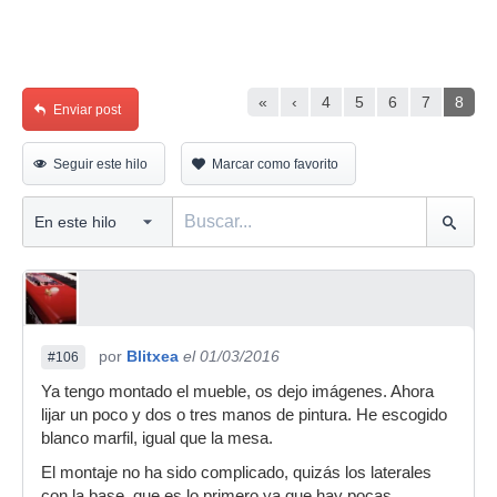
«
‹
4
5
6
7
8
Enviar post
Seguir este hilo
Marcar como favorito
por
Blitxea
el 01/03/2016
#106
Ya tengo montado el mueble, os dejo imágenes. Ahora
lijar un poco y dos o tres manos de pintura. He escogido
blanco marfil, igual que la mesa.
El montaje no ha sido complicado, quizás los laterales
con la base, que es lo primero ya que hay pocas