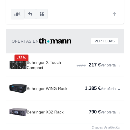
1
OFERTAS EN
VER TODAS
-32%
Behringer X-Touch
217 €
320 €
Ver oferta
→
Compact
1.385 €
Behringer WING Rack
Ver oferta
→
790 €
Behringer X32 Rack
Ver oferta
→
Enlaces de afiliación