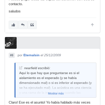
contacto.
saludos
por
Eternalsin
el 25/12/2009
#8
nearfield escribió:
Aquí lo que hay que preguntarse es si el
aislamiento es el esperado (y se había
dimensionado mal) o si es inferior al esperado (y
se ha ejecutado mal). La acústica es una ciencia
y una rama de la ingeniería, y cuando las
Mostrar más
soluciones son caras, tiene poco sentido
Claro! Ese es el asunto! Yo había hablado más veces
ponerse a probar a ver si la flauta deja de sonar