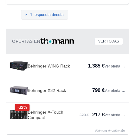
1 respuesta directa
OFERTAS EN
VER TODAS
1.385 €
Behringer WING Rack
Ver oferta
→
790 €
Behringer X32 Rack
Ver oferta
→
-32%
Behringer X-Touch
217 €
320 €
Ver oferta
→
Compact
Enlaces de afiliación