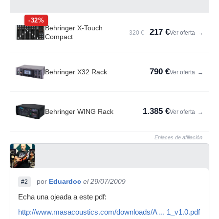
-32%
Behringer X-Touch
217 €
320 €
Ver oferta
→
Compact
790 €
Behringer X32 Rack
Ver oferta
→
1.385 €
Behringer WING Rack
Ver oferta
→
Enlaces de afiliación
por
Eduardoc
el 29/07/2009
#2
Echa una ojeada a este pdf:
http://www.masacoustics.com/downloads/A ... 1_v1.0.pdf