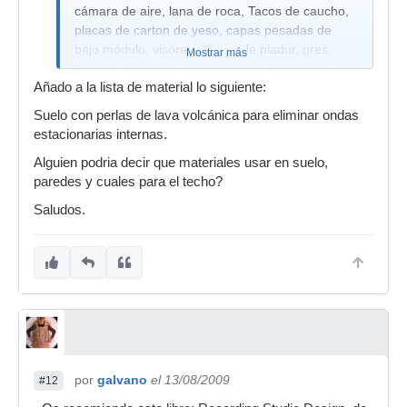
cámara de aire, lana de roca, Tacos de caucho,
placas de carton de yeso, capas pesadas de
bajo módulo, visores, placas de pladur, gres,
Mostrar más
madera, moqueta, gomaespuma, Celotex o
Añado a la lista de material lo siguiente:
espuma de celda cerrada, tela acústica
transparente, tarima flotante para batería, doble
Suelo con perlas de lava volcánica para eliminar ondas
acristalamiento, Knauf cleano, Copopren,
estacionarias internas.
Arkobel (de aglomerado), Capa pesada CP
Alguien podria decir que materiales usar en suelo,
(Lámina amortiguadora)
paredes y cuales para el techo?
Fono-aislante PF-5 (Amortiguante para
Saludos.
pavimentos flotantes), Espuma perfilada,
Espuma piramidal, Plasonic, Woodsound, Techos
sintecphon, Acustiec FT, Absortex, Sintecell,
Sintekell, Sintewall, Sintewan
por
galvano
el 13/08/2009
#12