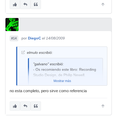
por
DiegoC
el 14/08/2009
#14
elmulo escribió:
"galvano" escribió:
- Os recomiendo este libro: Recording
Studio Design, de Philip Newell.
Mostrar más
no esta completo, pero sirve como referencia
aca, desde google libros, se lo puede leer
http://books.google.com.ar/books?id=AKV ...
gn&f=false