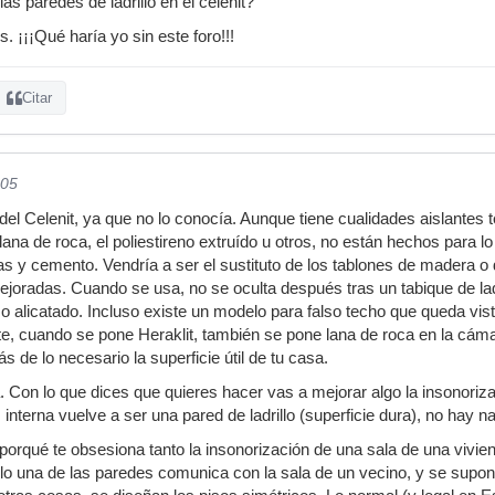
s paredes de ladrillo en el celenit?
 ¡¡¡Qué haría yo sin este foro!!!
Citar
005
el Celenit, ya que no lo conocía. Aunque tiene cualidades aislantes t
lana de roca, el poliestireno extruído u otros, no están hechos para 
s y cemento. Vendría a ser el sustituto de los tablones de madera o
ejoradas. Cuando se usa, no se oculta después tras un tabique de lad
 o alicatado. Incluso existe un modelo para falso techo que queda vis
e, cuando se pone Heraklit, también se pone lana de roca en la cám
ás de lo necesario la superficie útil de tu casa.
Con lo que dices que quieres hacer vas a mejorar algo la insonoriza
interna vuelve a ser una pared de ladrillo (superficie dura), no hay n
orqué te obsesiona tanto la insonorización de una sala de una vivi
lo una de las paredes comunica con la sala de un vecino, y se supon