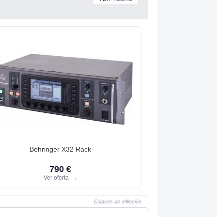
Behringer X32 Rack
790 €
Ver oferta
→
Enlaces de afiliación