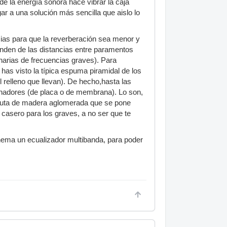
e la energía sonora hace vibrar la caja
gar a una solución más sencilla que aislo lo
cias para que la reverberación sea menor y
enden de las distancias entre paramentos
onarias de frecuencias graves). Para
s visto la típica espuma piramidal de los
l relleno que llevan). De hecho,hasta las
nadores (de placa o de membrana). Lo son,
viruta de madera aglomerada que se pone
casero para los graves, a no ser que te
inema un ecualizador multibanda, para poder