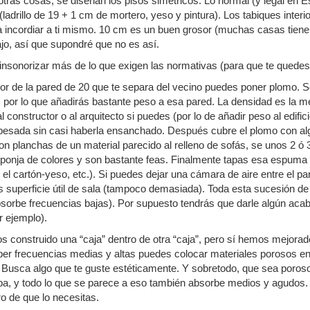
 otras cosas, se diseñan los pisos simétricos. Lo normal (y legal en E
ladrillo de 19 + 1 cm de mortero, yeso y pintura). Los tabiques inte
 incordiar a ti mismo. 10 cm es un buen grosor (muchas casas tienen
o, así que supondré que no es así.
insonorizar más de lo que exigen las normativas (para que te quedes 
ior de la pared de 20 que te separa del vecino puedes poner plomo. Se
por lo que añadirás bastante peso a esa pared. La densidad es la me
 constructor o al arquitecto si puedes (por lo de añadir peso al edif
pesada sin casi haberla ensanchado. Después cubre el plomo con al
n planchas de un material parecido al relleno de sofás, se unos 2 ó
ponja de colores y son bastante feas. Finalmente tapas esa espuma 
t, el cartón-yeso, etc.). Si puedes dejar una cámara de aire entre el
s superficie útil de sala (tampoco demasiada). Toda esta sucesión 
sorbe frecuencias bajas). Por supuesto tendrás que darle algún aca
r ejemplo).
 construido una “caja” dentro de otra “caja”, pero sí hemos mejorado
er frecuencias medias y altas puedes colocar materiales porosos en e
 Busca algo que te guste estéticamente. Y sobretodo, que sea poroso. 
opa, y todo lo que se parece a eso también absorbe medios y agudos. Y
ro de que lo necesitas.