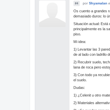
por
Shyamalan
e
#4
Os cuento a grandes ra
demasiado duros: lo úni
Situación actual: Está 
principalmente es la sa
piso.
Mi idea:
1) Levantar las 3 pared
de al lado con ladrillo 
2) Recubrir suelo, tec
lana de roca pero esto
3) Con todo ya recubier
el suelo.
Dudas:
1) ¿Celenit u otro mat
2) Materiales alternati