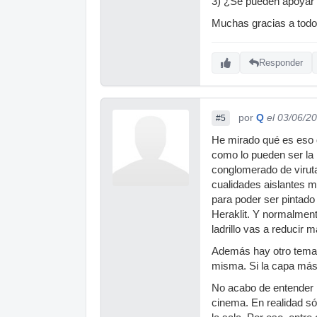
3) ¿Se pueden apoyar la
Muchas gracias a todos.
Responder
por
Q
el 03/06/2
#5
He mirado qué es eso d
como lo pueden ser la 
conglomerado de viruta
cualidades aislantes m
para poder ser pintado
Heraklit. Y normalment
ladrillo vas a reducir m
Además hay otro tema. 
misma. Si la capa más 
No acabo de entender p
cinema. En realidad só