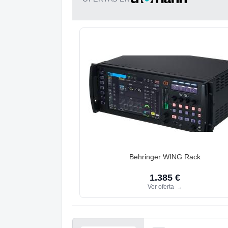
Behringer WING Rack
1.385 €
Ver oferta
→