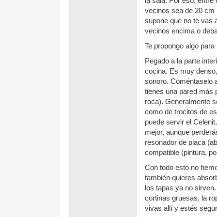
la sala. Por eso, entre
vecinos sea de 20 cm (
supone que no te vas a
vecinos encima o debaj
Te propongo algo para 
Pegado a la parte inter
cocina. Es muy denso, 
sonoro. Coméntaselo al
tienes una pared más 
roca). Generalmente so
como de trocitos de es
puede servir el Celeni
mejor, aunque perderá
resonador de placa (ab
compatible (pintura, po
Con todo esto no hemos
también quieres absorb
los tapas ya no sirven.
cortinas gruesas, la r
vivas allí y estés segu