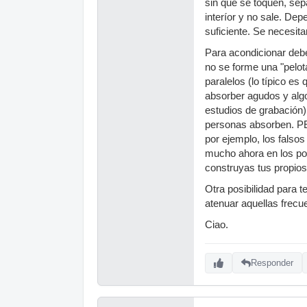
sin que se toquen, sep
interíor y no sale. Dep
suficiente. Se necesit
Para acondicionar debe
no se forme una "pelot
paralelos (lo típico e
absorber agudos y alg
estudios de grabación),
personas absorben. PE
por ejemplo, los falso
mucho ahora en los pol
construyas tus propio
Otra posibilidad para 
atenuar aquellas frecu
Ciao.
Responder