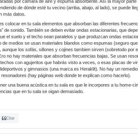
aradas por cámara de aire y espuma absorbente. Así la mayor parte d
endiendo de dónde esté tu vecino (arriba, abajo, al lado), se puede lle
an más datos.
s colocar en tu sala elementos que absorban las diferentes frecuen
a" de sonido. También se deben evitar ondas estacionarias, que dep
s que el suelo y el techo sean paralelos y que produzcan ondas estaci
o de medios se usan materiales blandos como espumas (seguro que ha
 aunque los sofás, sillones y cojines tambien sirven (sobretodo por e
ro no hay materiales que absorban frecuencias bajas. Se usan reso
s techos con agujeritos que habrás visto a veces, o esas placas de 
ideportivos y gimnasios (una marca es Heraklit). No hay un remedio 
s resonadores (hay páginas web donde te explican como hacerlo).
tener una buena acústica en tu sala es que le incorpores a tu home-c
encias que en tu sala se oigan demasiado.
Citar