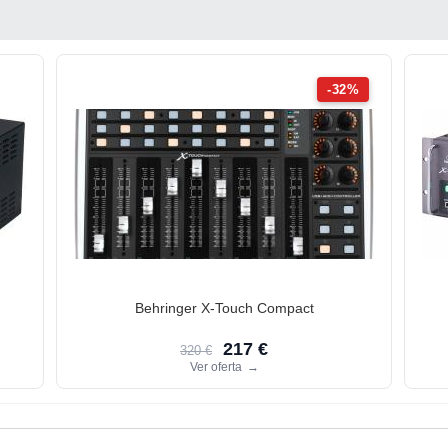
-32%
Behringer X-Touch Compact
217 €
320 €
Ver oferta
→