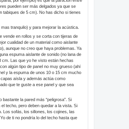
spaña, por ejemplo) es que la partición entre
riores pueden ser más delgados ya que se
 tabiques de 5 cm). No has dicho si tienes
mas tranquilo) y para mejorar la acústica.
 vende en rollos y se corta con tijeras de
jor cualidad de un material como aislante
icio), aunque no creo que haya problemas. Ya
guna espuma aislante de sonido (no lana de
 3 cm. Las que yo he visto están hechas
con algún tipo de panel no muy grueso (ahí
 panel y la espuma de unos 10 o 15 cm mucho
de capas aísla y además actúa como
bado que te guste a ese panel y que sea
 bastante la pared más “peligrosa”. Si
l techo, pero deben quedar a la vista. Si
Los sofás, los sillones, los cojines, las
o de ti no pondría lo del techo hasta que