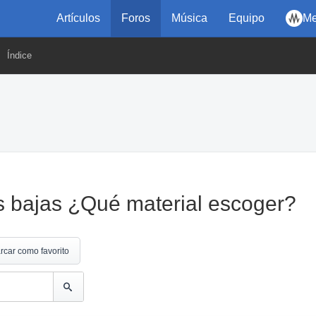
Artículos
Foros
Música
Equipo
Me
Índice
as bajas ¿Qué material escoger?
rcar como favorito