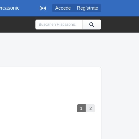

rcasonic
Accede
Regístrate
1
2