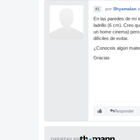
por
Shyamalan
e
#1
En las paredes de mi sa
ladrillo (6 cm). Creo 
un home cinema) pero 
difíciles de evitar.
¿Conoceis algún materi
Gracias
Responder
OFERTAS EN