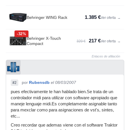
1.385 €
Behringer WING Rack
Ver oferta
→
-32%
Behringer X-Touch
217 €
320 €
Ver oferta
→
Compact
Enlaces de afiliación
por
Rubensdb
el 08/03/2007
#2
pues efectivamente te han hablado bien.Se trata de un
controlador midi para utilizar con software apropiado que
maneje lenguaje midi.Es completamente asignable tanto
para mexclar como para asignaciones de vst's, sintes,
etc...
Creo recordar que ademas viene con el software Traktor