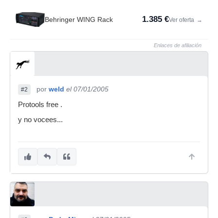
1.385 €
Behringer WING Rack
Ver oferta
→
Enlaces de afiliación
por
weld
el 07/01/2005
#2
Protools free .
y no vocees...