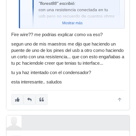
"florest88" escribió:
con una resistencia conectada en tu
usb pero no recuerdo de cuantos ohms
Mostrar más
Fire wire?? me podrias explicar como va eso?
perdon que te corrija pero no es un resistor es
un capacitor a .22mf y no va por usb va por
segun uno de mis maestros me dijo que haciendo un
firewire
puente de uno de los pines del usb a otro como haciendo
un corto con una resistencia... que con esto engañabas a
Oye orbitaplanet date una vuelta por la pagina
tu pc haciendole creer que tenias tu interface...
de m-audio la verdad es que las interfaces son
varatas y compatibles con protools m-powered
tu ya haz intentado con el condensador?
esta interesante.. saludos