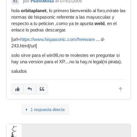
por
PedroMiras
el 07/01/2005
#3
hola
orbitaplanet
, lo primero bienvenido al foro,mirate las
normas de hispasonic referente a las mayusculas y
respecto a tu peticion ,como ya te apunta
weld
, en el
enlace lo podras descargar.
[url=
https://www.hispasonic.com/freeware
... d-
243.html[/url]
solo sirve para el win98,no te molestes en preguntar si
hay una version para el XP....no la hay,ni legal(ni pirata).
saludos
1 respuesta directa