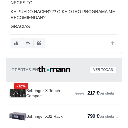
NECESITO
KE PUEDO HACER??? O KE OTRO PROGRAMA ME
RECOMIENDAN?
GRACIAS
OFERTAS EN
VER TODAS
-32%
Behringer X-Touch
217 €
320 €
Ver oferta
→
Compact
790 €
Behringer X32 Rack
Ver oferta
→