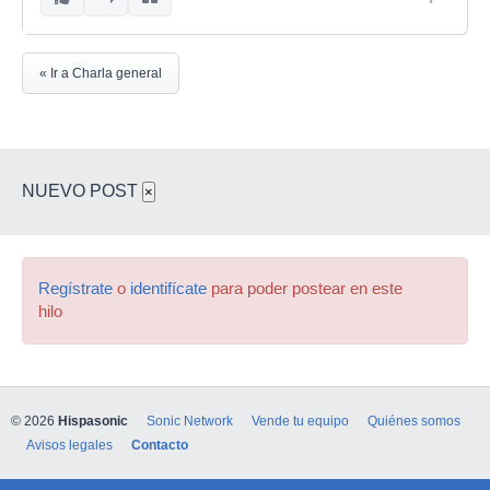
« Ir a Charla general
NUEVO POST
×
Regístrate
o
identifícate
para poder postear en este
hilo
© 2026
Hispasonic
Sonic Network
Vende tu equipo
Quiénes somos
Avisos legales
Contacto