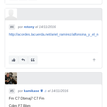
por
rctony
el 14/11/2016
#4
http://acordes.lacuerda.net/ariel_ramirez/alfonsina_y_el_mar.s
por
kamikase ♕ ♫
el 14/11/2016
#5
Fm C7 Dbmaj7 C7 Fm
Cdim F7 Bbm