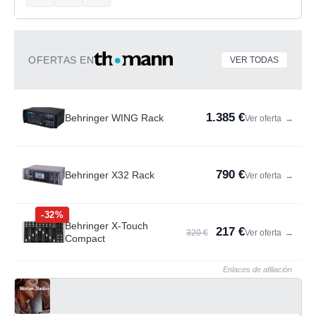
OFERTAS EN
VER TODAS
1.385 €
Behringer WING Rack
Ver oferta
→
790 €
Behringer X32 Rack
Ver oferta
→
-32%
Behringer X-Touch
217 €
320 €
Ver oferta
→
Compact
Enlaces de afiliación