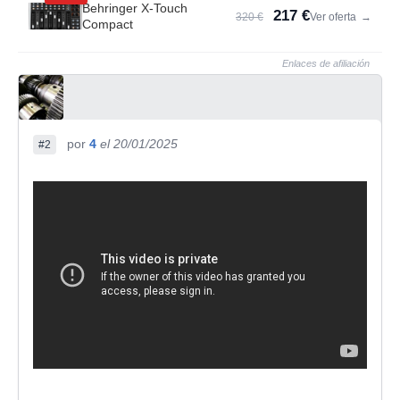
Behringer X-Touch
217 €
320 €
Ver oferta
→
Compact
Enlaces de afiliación
por
4
el 20/01/2025
#2