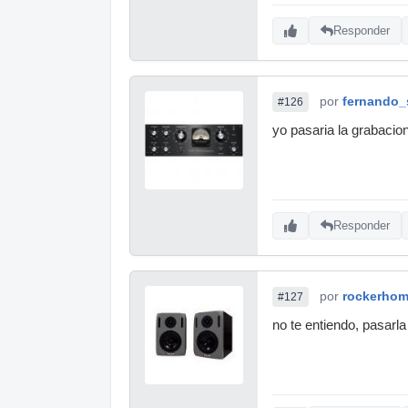
Responder
por
fernando_
#126
yo pasaria la grabacion
Responder
por
rockerho
#127
no te entiendo, pasarla