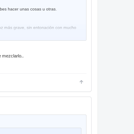
bes hacer unas cosas u otras.
 voz más grave, sin entonación con mucho
a palabra entera, doblaría la voz. ¿Cómo?
más agyuda.
 mezclarlo..