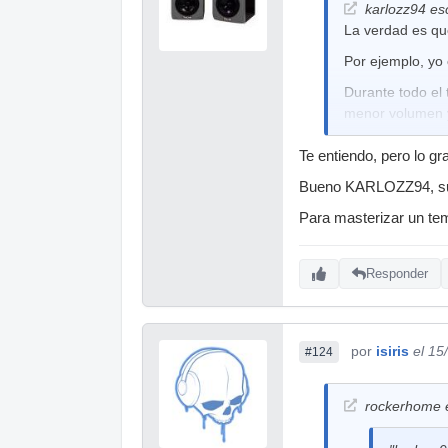
karlozz94 esc
La verdad es qu
Por ejemplo, yo 
Durante todo el
menor volumen 
Después, en las 
Te entiendo, pero lo g
En otra tercera 
Bueno KARLOZZ94, sube
Es lo que YO ha
Para masterizar un te
Responder
por
isiris
el 15
#124
rockerhome e