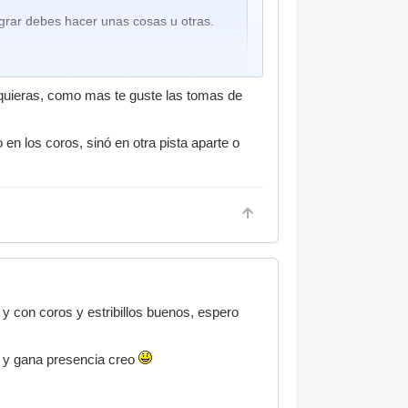
grar debes hacer unas cosas u otras.
 y una voz más grave, sin entonación con
quieras, como mas te guste las tomas de
o en la palabra entera, doblaría la voz.
en los coros, sinó en otra pista aparte o
elay y bastante más agyuda.
tare mezclarlo..
 con coros y estribillos buenos, espero
a y gana presencia creo