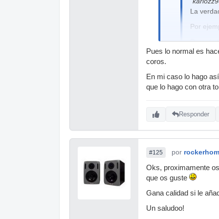
"karlozz9
La verda
Por ejemp
Durante t
Pues lo normal es hac
mucho me
coros.
Después, 
En mi caso lo hago así
¿Cómo? E
que lo hago con otra to
Es lo que
Responder
Te entiendo, pe
Bueno KARLOZZ94
por
rockerho
#125
Para masterizar
Oks, proximamente os p
que os guste
Gana calidad si le aña
Un saludoo!