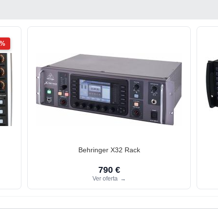
2%
Behringer X32 Rack
790 €
Ver oferta
→