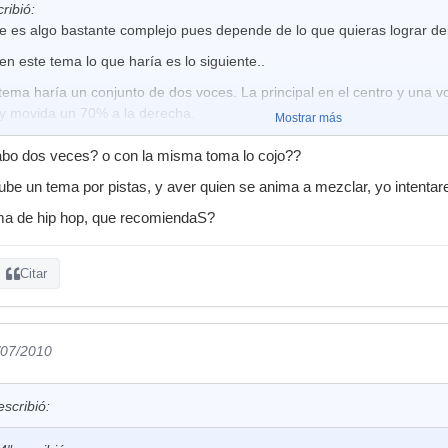
ribió:
e es algo bastante complejo pues depende de lo que quieras lograr de
en este tema lo que haría es lo siguiente..
 tema haría un conjunto de dos voces. La principal en el centro y una
y movida un 70% a la derecha.
Mostrar más
sílabas tónicas de las palabras que riman en los versos o incluso en l
rabo dos veces? o con la misma toma lo cojo??
pista movida un 80% a la izquierda, con un pelín de delay y bastante 
 un tema por pistas, y aver quien se anima a mezclar, yo intentare
ría. Si hay algo que no entiendas me dices
ma de hip hop, que recomiendaS?
Citar
/07/2010
scribió: