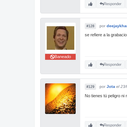
Responder
por
deejaykha
#128
se refiere a la grabacion
Baneado
Responder
por
Jota
el 23
#129
No tienes tú peligro ni
Responder