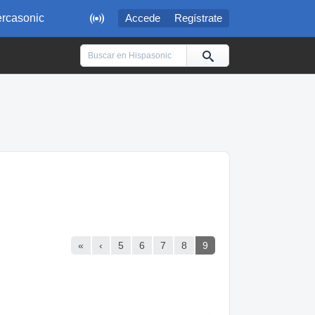

rcasonic
Accede
Regístrate
«
‹
5
6
7
8
9