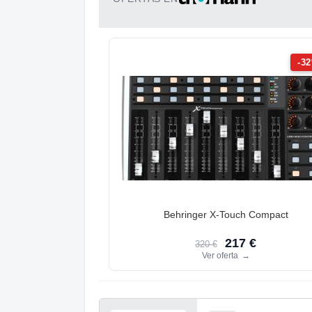
-3
Behringer X-Touch Compact
217 €
320 €
Ver oferta
→