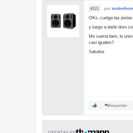
por
rockerho
#121
OKs, cuelga las pista
y luego a darle duro c
Me suena bien, lo unic
casi iguales?
Saludos
Responder
OFERTAS EN