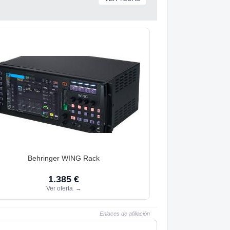
Behringer WING Rack
1.385 €
Ver oferta
→
Enlaces de afiliación