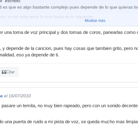
4" escribió:
d es que es algo bastante complejo pues depende de lo que quieras lo
lo, yo en este tema lo que haría es lo siguiente..
Mostrar más
odo el tema haría un conjunto de dos voces. La principal en el centro
er una toma de voz principal y dos tomas de coros, panearlas como 
nor volumen y movida un 70% a la derecha.
en las sílabas tónicas de las palabras que riman en los versos o inclus
, y depende de la cancion, pues hay cosas que tambien grito, pero no 
n otra tercera pista movida un 80% a la izquierda, con un pelín de d
nalidad, eso ya depende de ti.
 YO haría. Si hay algo que no entiendas me dices
Citar
ro lo grabo dos veces? o con la misma toma lo cojo??
, sube un tema por pistas, y aver quien se anima a mezclar, yo inten
me
el 16/07/2010
 un tema de hip hop, que recomiendaS?
asare un temita, no muy bien rapeado, pero con un sonido decente y
do una puerta de ruido a mi pista de voz, se queda mucho mas limpi