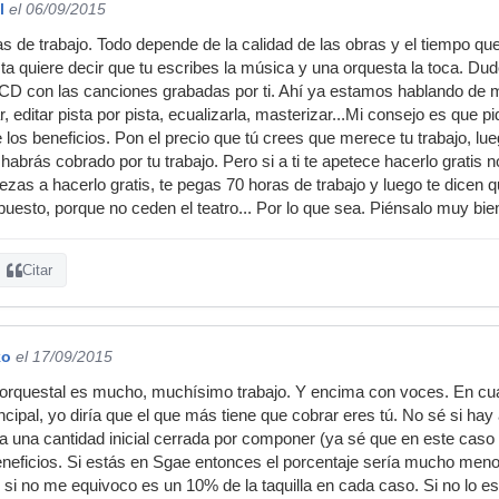
l
el 06/09/2015
de trabajo. Todo depende de la calidad de las obras y el tiempo que 
a quiere decir que tu escribes la música y una orquesta la toca. D
 CD con las canciones grabadas por ti. Ahí ya estamos hablando de 
 editar pista por pista, ecualizarla, masterizar...Mi consejo es que p
los beneficios. Pon el precio que tú crees que merece tu trabajo, lu
 habrás cobrado por tu trabajo. Pero si a ti te apetece hacerlo gratis
as a hacerlo gratis, te pegas 70 horas de trabajo y luego te dicen qu
puesto, porque no ceden el teatro... Por lo que sea. Piénsalo muy bie
Citar
ko
el 17/09/2015
orquestal es mucho, muchísimo trabajo. Y encima con voces. En cuan
ncipal, yo diría que el que más tiene que cobrar eres tú. No sé si hay 
ría una cantidad inicial cerrada por componer (ya sé que en este caso
eneficios. Si estás en Sgae entonces el porcentaje sería mucho menor
 si no me equivoco es un 10% de la taquilla en cada caso. Si no lo es