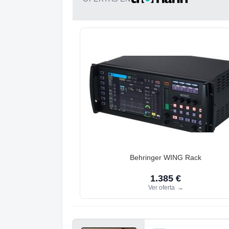
Behringer WING Rack
1.385 €
Ver oferta
→