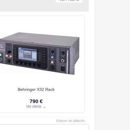
Behringer X32 Rack
790 €
Ver oferta
→
Enlaces de afiliación