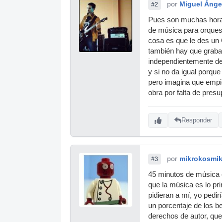
por
Miguel Ánge
#2
Pues son muchas horas 
de música para orquest
cosa es que le des un
también hay que grabar,
independientemente de 
y si no da igual porque
pero imagina que empiez
obra por falta de presu
Responder
por
mikrokosmi
#3
45 minutos de música 
que la música es lo pri
pidieran a mí, yo pedi
un porcentaje de los b
derechos de autor, que