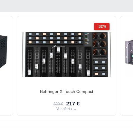
-32%
Behringer X-Touch Compact
217 €
320 €
Ver oferta
→