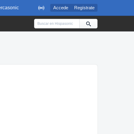

rcasonic
Accede
Regístrate