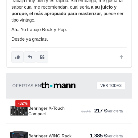
trabaja muy bien y es rápido. Sin embargo, me gustaría
saber cual me recomiendan, cual sería
a su juicio y
porque, el más apropiado para masterizar
, puede ser
tipo vintage.
Ah.. Yo trabajo Rock y Pop.
Desde ya gracias.
OFERTAS EN
VER TODAS
-32%
Behringer X-Touch
217 €
320 €
Ver oferta
→
Compact
1.385 €
Behringer WING Rack
Ver oferta
→