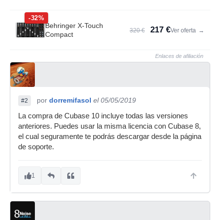
-32%
Behringer X-Touch
217 €
320 €
Ver oferta
→
Compact
Enlaces de afiliación
por
dorremifasol
el 05/05/2019
#2
La compra de Cubase 10 incluye todas las versiones
anteriores. Puedes usar la misma licencia con Cubase 8,
el cual seguramente te podrás descargar desde la página
de soporte.
1