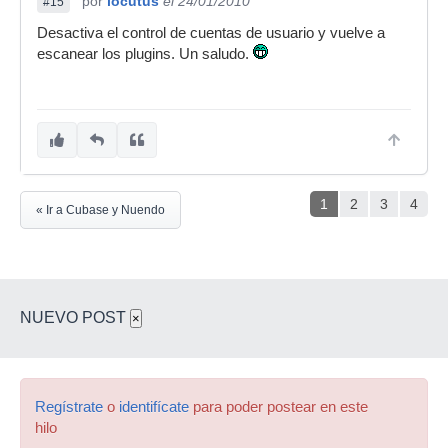
por
locutus
el 24/01/2010
#15
Desactiva el control de cuentas de usuario y vuelve a
escanear los plugins. Un saludo.
1
2
3
4
« Ir a Cubase y Nuendo
NUEVO POST
×
Regístrate
o
identifícate
para poder postear en este
hilo