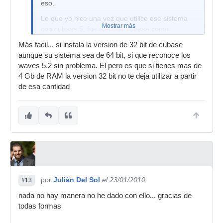
eso.
Lo que yo hice una vez que utilice ese sistema
Mostrar más
con cubase 5, fue ejecutar cubase como
administrador, y de esa manera reconocia los
Más facil... si instala la version de 32 bit de cubase
waves, aunque tu sesion sea de administrador,
aunque su sistema sea de 64 bit, si que reconoce los
igual ejecuta cubase 5 como administrador en
waves 5.2 sin problema. El pero es que si tienes mas de
las opciones del click derecho o en propiedades
4 Gb de RAM la version 32 bit no te deja utilizar a partir
de compatibilidad.
de esa cantidad
Cuenta como te fue.
Saludos
por
Julián Del Sol
el 23/01/2010
#13
nada no hay manera no he dado con ello... gracias de
todas formas