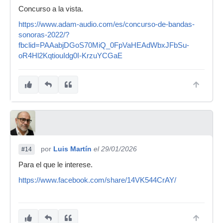
Concurso a la vista.
https://www.adam-audio.com/es/concurso-de-bandas-
sonoras-2022/?
fbclid=PAAabjDGoS70MiQ_0FpVaHEAdWbxJFbSu-
oR4Hl2KqtiouIdg0I-KrzuYCGaE
por
Luis Martín
el 29/01/2026
#14
Para el que le interese.
https://www.facebook.com/share/14VK544CrAY/