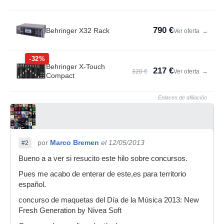
790 €
Behringer X32 Rack
Ver oferta
→
-32%
Behringer X-Touch
217 €
320 €
Ver oferta
→
Compact
Enlaces de afiliación
por
Marco Bremen
el 12/05/2013
#2
Bueno a a ver si resucito este hilo sobre concursos.
Pues me acabo de enterar de este,es para territorio
español.
concurso de maquetas del Día de la Música 2013: New
Fresh Generation by Nivea Soft