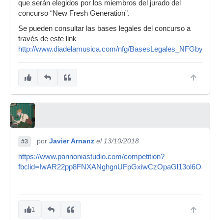
que serán elegidos por los miembros del jurado del
concurso “New Fresh Generation”.
Se pueden consultar las bases legales del concurso a
través de este link
http://www.diadelamusica.com/nfg/BasesLegales_NFGbyNS.p
por
Javier Arnanz
el 13/10/2018
#3
https://www.pannoniastudio.com/competition?
fbclid=IwAR22pp8FNXANghgnUFpGxiwCzOpaGl13ol6Oa_tx
1