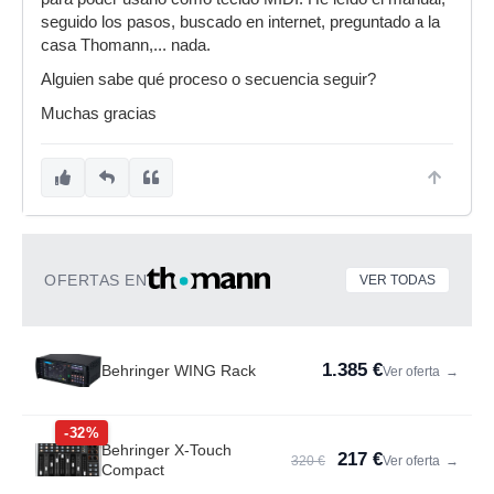
seguido los pasos, buscado en internet, preguntado a la
casa Thomann,... nada.
Alguien sabe qué proceso o secuencia seguir?
Muchas gracias
OFERTAS EN
VER TODAS
1.385 €
Behringer WING Rack
Ver oferta
→
-32%
Behringer X-Touch
217 €
320 €
Ver oferta
→
Compact