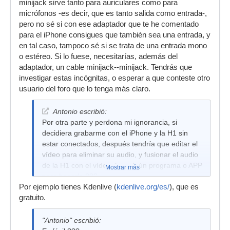
minijack sirve tanto para auriculares como para
micrófonos -es decir, que es tanto salida como entrada-,
pero no sé si con ese adaptador que te he comentado
para el iPhone consigues que también sea una entrada, y
en tal caso, tampoco sé si se trata de una entrada mono
o estéreo. Si lo fuese, necesitarías, además del
adaptador, un cable minijack--minijack. Tendrás que
investigar estas incógnitas, o esperar a que conteste otro
usuario del foro que lo tenga más claro.
Antonio escribió:
Por otra parte y perdona mi ignorancia, si
decidiera grabarme con el iPhone y la H1 sin
estar conectados, después tendría que editar el
vídeo para eliminar su audio, y fusionar el audio
de la H1 con el vídeo, hay algún programa o APP
Mostrar más
para hacerlo ???
Por ejemplo tienes Kdenlive (
kdenlive.org/es/
), que es
gratuito.
"Antonio" escribió: