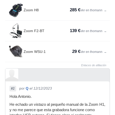
285 €
Zoom H8
Ver en thomann
→
139 €
Zoom F2-BT
Ver en thomann
→
29 €
Zoom WSU-1
Ver en thomann
→
Enlaces de afiliación
por
Q
el 12/12/2023
#2
Hola Antonio.
He echado un vistazo al pequeño manual de la Zoom H1,
y no me parece que esta grabadora funcione como