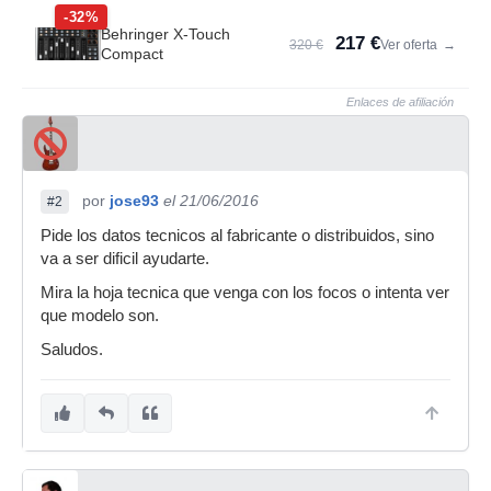
-32%
Behringer X-Touch
217 €
320 €
Ver oferta
→
Compact
Enlaces de afiliación
por
jose93
el 21/06/2016
#2
Pide los datos tecnicos al fabricante o distribuidos, sino
va a ser dificil ayudarte.
Mira la hoja tecnica que venga con los focos o intenta ver
que modelo son.
Saludos.