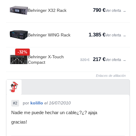
790 €
Behringer X32 Rack
Ver oferta
→
1.385 €
Behringer WING Rack
Ver oferta
→
-32%
Behringer X-Touch
217 €
320 €
Ver oferta
→
Compact
Enlaces de afiliación
por
kolillo
el 16/07/2010
#2
Nadie me puede hechar un cable¿?¿? ajaja
gracias!