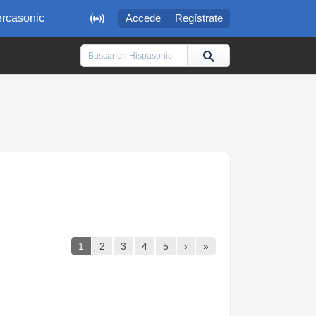

rcasonic
Accede
Regístrate
1
2
3
4
5
›
»