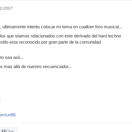
01/2007
, ultimamente intento colocar mi tema en cualkier foro musical...
los que stamos relacionados con este derivado del hard techno
tilo esta reconocido por gran parte de la comunidad
o sea asii...
mas allà de nuestro secuenciador...
om/uri66
Citar