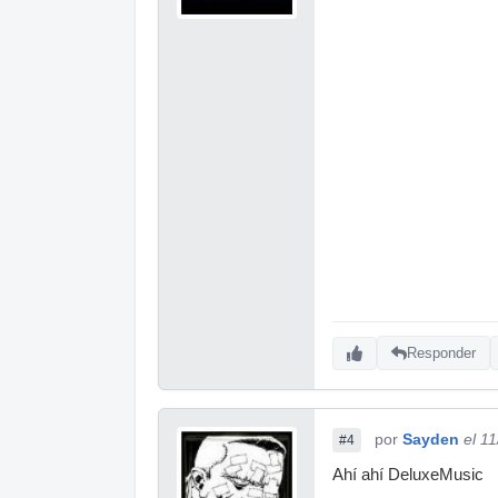
Responder
por
Sayden
el 1
#4
Ahí ahí DeluxeMusic