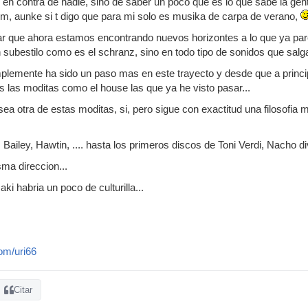
 en contra de nadie, sino de saber un poco que es lo que sabe la gent
, aunke si t digo que para mi solo es musika de carpa de verano,
 que ahora estamos encontrando nuevos horizontes a lo que ya parec
n subestilo como es el schranz, sino en todo tipo de sonidos que salg
plemente ha sido un paso mas en este trayecto y desde que a princi
las moditas como el house las que ya he visto pasar...
ea otra de estas moditas, si, pero sigue con exactitud una filosofia
ailey, Hawtin, .... hasta los primeros discos de Toni Verdi, Nacho div
ma direccion...
i habria un poco de culturilla...
om/uri66
Citar