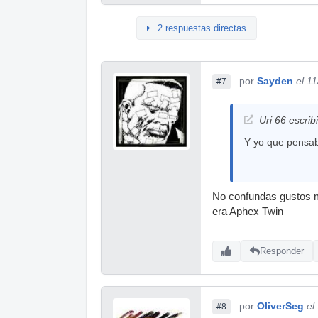
2 respuestas directas
por
Sayden
el 1
#7
Uri 66 escrib
Y yo que pensaba
No confundas gustos m
era Aphex Twin
Responder
por
OliverSeg
el
#8