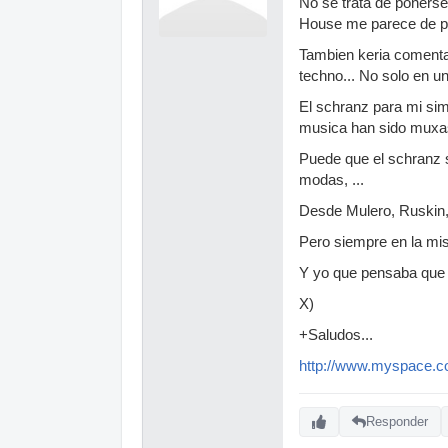
No se trata de ponerse
House me parece de pm
Tambien keria comentar
techno... No solo en u
El schranz para mi sim
musica han sido muxas 
Puede que el schranz s
modas, ...
Desde Mulero, Ruskin, B
Pero siempre en la mis
Y yo que pensaba que ak
X)
+Saludos...
http://www.myspace.c
Responder