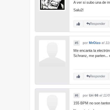
A ver si subo una de mi
Salu2!
Responder
por
MrOizo
el 11
#5
Me encanta la electrón
Schranz, me parten... n
Responder
por
Uri 66
el 11/
#6
155 BPM no son tantos