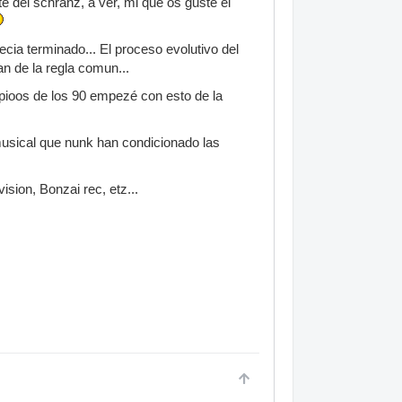
e del schranz, a ver, mi que os guste el
ia terminado... El proceso evolutivo del
an de la regla comun...
pioos de los 90 empezé con esto de la
 musical que nunk han condicionado las
ision, Bonzai rec, etz...