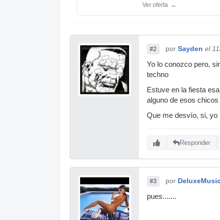
Ver oferta
→
por
Sayden
el 1
#2
Yo lo conozco pero, si
techno
Estuve en la fiesta esa
alguno de esos chicos l
Que me desvío, si, yo 
Responder
por
DeluxeMusi
#3
pues.......