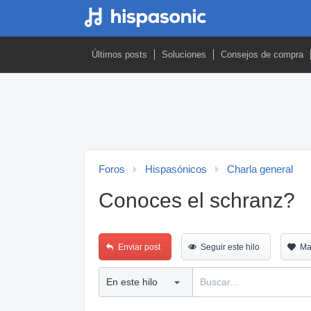
Últimos posts
Soluciones
Consejos de compra
Foros
Hispasónicos
Charla general
Conoces el schranz?
Enviar post
Seguir este hilo
Ma