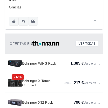
Gracias.
OFERTAS EN
VER TODAS
1.385 €
Behringer WING Rack
Ver oferta
→
-32%
Behringer X-Touch
217 €
320 €
Ver oferta
→
Compact
790 €
Behringer X32 Rack
Ver oferta
→