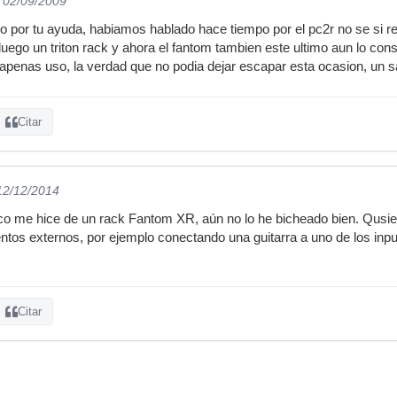
l 02/09/2009
 por tu ayuda, habiamos hablado hace tiempo por el pc2r no se si r
uego un triton rack y ahora el fantom tambien este ultimo aun lo cons
 apenas uso, la verdad que no podia dejar escapar esta ocasion, un s
Citar
 12/12/2014
co me hice de un rack Fantom XR, aún no lo he bicheado bien. Qusie
ntos externos, por ejemplo conectando una guitarra a uno de los inpu
Citar