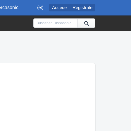

rcasonic
Accede
Regístrate