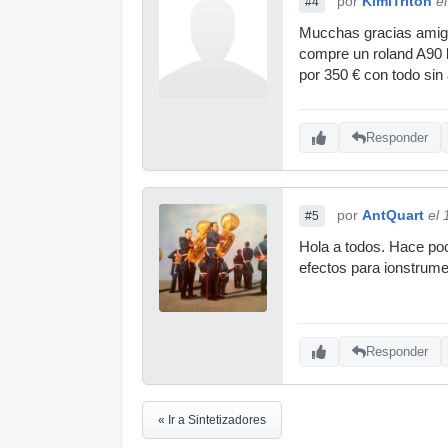
por
KimiTriton
e
#4
Mucchas gracias amigo
compre un roland A90 l
por 350 € con todo sin
Responder
por
AntQuart
el
#5
Hola a todos. Hace po
efectos para ionstrume
Responder
« Ir a Sintetizadores