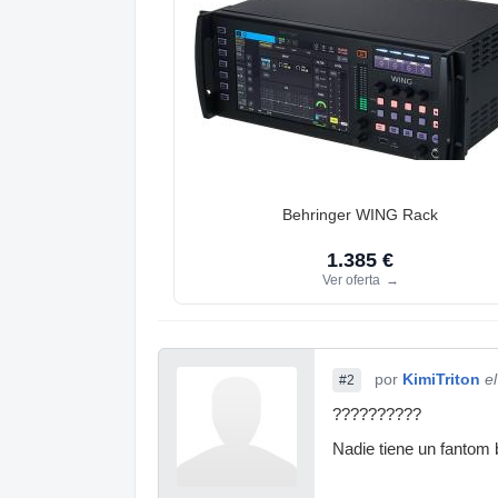
Behringer WING Rack
1.385 €
Ver oferta
→
por
KimiTriton
e
#2
??????????
Nadie tiene un fantom