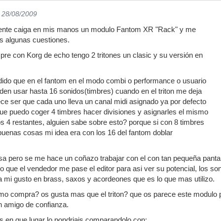
l 28/08/2009
ente caiga en mis manos un modulo Fantom XR "Rack" y me
is algunas cuestiones.
pre con Korg de echo tengo 2 tritones un clasic y su versión en
dido que en el fantom en el modo combi o performance o usuario
en usar hasta 16 sonidos(timbres) cuando en el triton me deja
ce ser que cada uno lleva un canal midi asignado ya por defecto
que puedo coger 4 timbres hacer divisiones y asignarles el mismo
os 4 restantes, alguien sabe sobre esto? porque si con 8 timbres
 buenas cosas mi idea era con los 16 del fantom doblar
sa pero se me hace un coñazo trabajar con el con tan pequeña panta
 que el vendedor me pase el editor para asi ver su potencial, los so
a mi gusto en brass, saxos y acordeones que es lo que mas utilizo.
 compra? os gusta mas que el triton? que os parece este modulo por
 amigo de confianza.
 en que lugar lo pondriais comparandolo con: