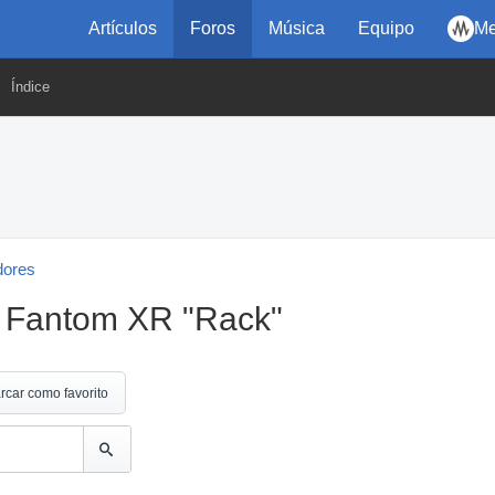
Artículos
Foros
Música
Equipo
Me
Índice
dores
n Fantom XR "Rack"
rcar como favorito