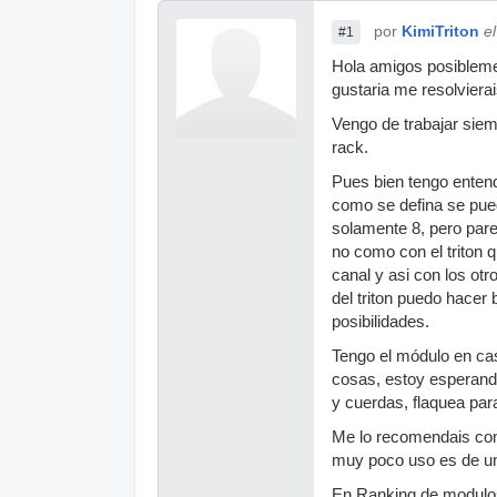
por
KimiTriton
e
#1
Hola amigos posiblem
gustaria me resolviera
Vengo de trabajar siem
rack.
Pues bien tengo enten
como se defina se pued
solamente 8, pero pare
no como con el triton 
canal y asi con los otr
del triton puedo hacer
posibilidades.
Tengo el módulo en ca
cosas, estoy esperando
y cuerdas, flaquea par
Me lo recomendais como
muy poco uso es de un
En Ranking de modulos