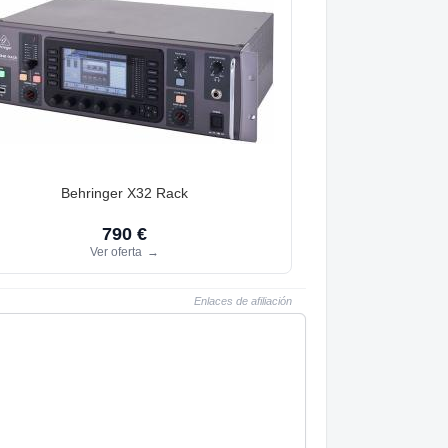
Behringer X32 Rack
790 €
Ver oferta
→
Enlaces de afiliación