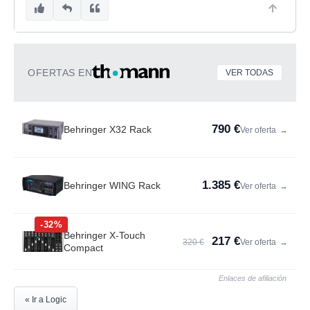
OFERTAS EN
VER TODAS
790 €
Behringer X32 Rack
Ver oferta
→
1.385 €
Behringer WING Rack
Ver oferta
→
-32%
Behringer X-Touch
217 €
320 €
Ver oferta
→
Compact
Enlaces de afiliación
« Ir a Logic