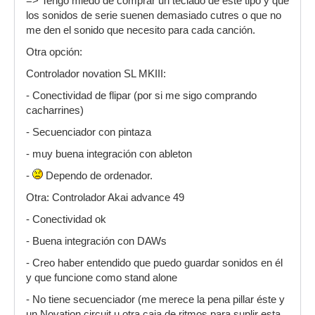
=> Tengo miedo de comprar un teclado de este tipo y que
los sonidos de serie suenen demasiado cutres o que no
me den el sonido que necesito para cada canción.
Otra opción:
Controlador novation SL MKIII:
- Conectividad de flipar (por si me sigo comprando
cacharrines)
- Secuenciador con pintaza
- muy buena integración con ableton
-
Dependo de ordenador.
Otra: Controlador Akai advance 49
- Conectividad ok
- Buena integración con DAWs
- Creo haber entendido que puedo guardar sonidos en él
y que funcione como stand alone
- No tiene secuenciador (me merece la pena pillar éste y
un Novation circuit u otra caja de ritmos para suplir esta