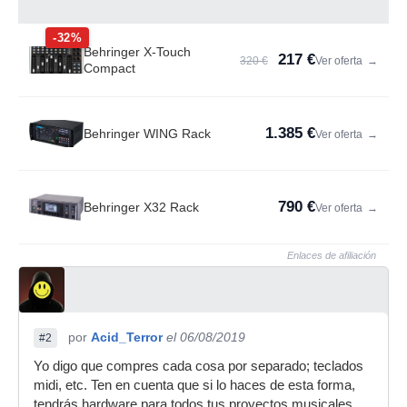
-32%
Behringer X-Touch
217 €
320 €
Ver oferta
→
Compact
1.385 €
Behringer WING Rack
Ver oferta
→
790 €
Behringer X32 Rack
Ver oferta
→
Enlaces de afiliación
por
Acid_Terror
el 06/08/2019
#2
Yo digo que compres cada cosa por separado; teclados
midi, etc. Ten en cuenta que si lo haces de esta forma,
tendrás hardware para todos tus proyectos musicales