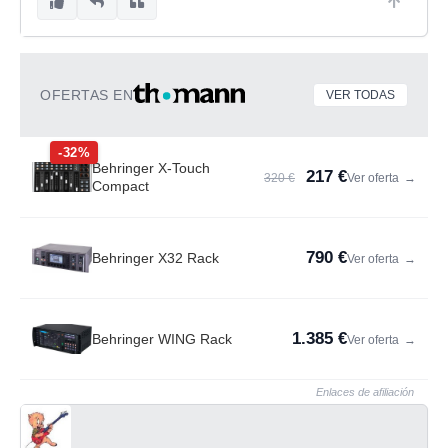
OFERTAS EN
VER TODAS
-32%
Behringer X-Touch
217 €
320 €
Ver oferta
→
Compact
790 €
Behringer X32 Rack
Ver oferta
→
1.385 €
Behringer WING Rack
Ver oferta
→
Enlaces de afiliación