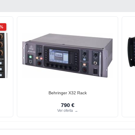
2%
Behringer X32 Rack
790 €
Ver oferta
→