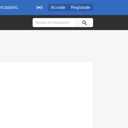

rcasonic
Accede
Regístrate