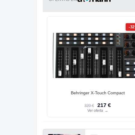
-3
Behringer X-Touch Compact
217 €
320 €
Ver oferta
→