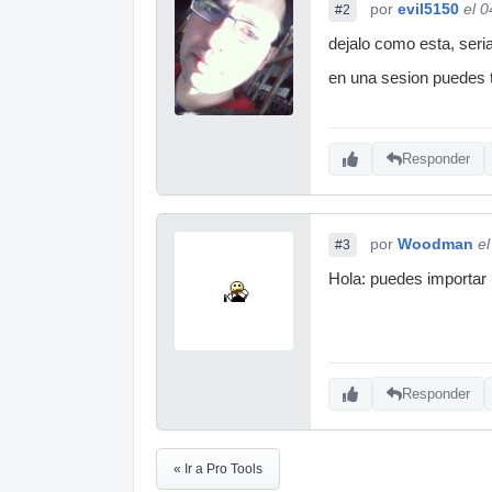
por
evil5150
el 
#2
dejalo como esta, seri
en una sesion puedes te
Responder
por
Woodman
e
#3
Hola: puedes importar 
Responder
« Ir a Pro Tools