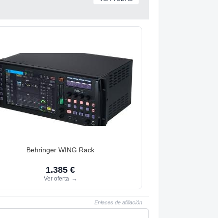
Behringer WING Rack
1.385 €
Ver oferta
→
Enlaces de afiliación