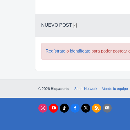
NUEVO POST
×
Regístrate
o
identifícate
para poder postear e
© 2026
Hispasonic
Sonic Network
Vende tu equipo