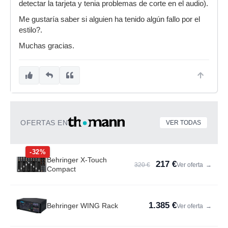
detectar la tarjeta y tenia problemas de corte en el audio).
Me gustaría saber si alguien ha tenido algún fallo por el
estilo?.
Muchas gracias.
OFERTAS EN
VER TODAS
-32%
Behringer X-Touch
217 €
320 €
Ver oferta
→
Compact
1.385 €
Behringer WING Rack
Ver oferta
→