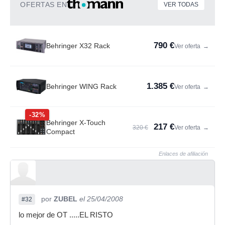
OFERTAS EN
VER TODAS
790 €
Behringer X32 Rack
Ver oferta
→
1.385 €
Behringer WING Rack
Ver oferta
→
-32%
Behringer X-Touch
217 €
320 €
Ver oferta
→
Compact
Enlaces de afiliación
por
ZUBEL
el 25/04/2008
#32
lo mejor de OT .....EL RISTO