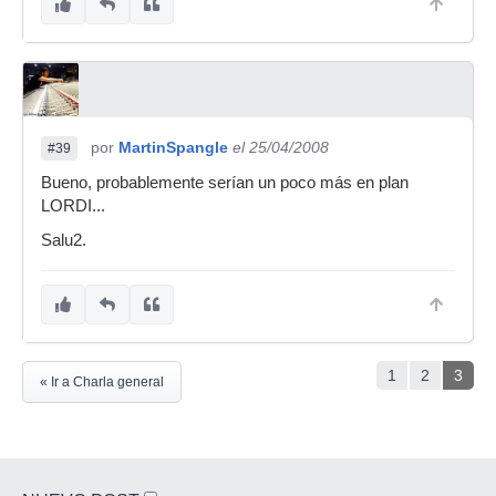
Si fueran grupos de verdad entonces si, pero
como es para un reality pues no puedes pensar
en eso.
por
MartinSpangle
el 25/04/2008
#39
Bueno, probablemente serían un poco más en plan
LORDI...
Salu2.
1
2
3
« Ir a Charla general