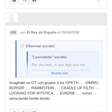
por
El Rey de España
el 25/04/2008
#38
Ethenmar escribió:
"Loormelotte" escribió:
Por otro lado, sí que digo que me
molaria un huevo que hubiera un OT
Mostrar más
de grupos, esi sí que podría ser
divertido de la hostia . . .
Imaginate un OT con grupos a los OPETH . . . DIMMU
BORGIR . . . RAMMSTEIN . . . CRADLE OF FILTH . . .
LOOKING FOR MYSTICA . . . EVADNE . . . mmm . . .
Calla collons!
sería bonito bonito bonito
Ya tenemos bastante con 1 canto del moco, no
quiero que me hierva la bilis