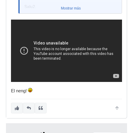
Salu2.
Mostrar más
El neng!