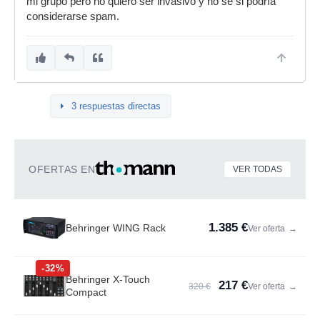
mi grupo pero no quiero ser invasivo y no sé si podría
considerarse spam.
3 respuestas directas
OFERTAS EN
VER TODAS
1.385 €
Behringer WING Rack
Ver oferta
→
-32%
Behringer X-Touch
217 €
320 €
Ver oferta
→
Compact