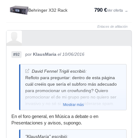
790 €
Behringer X32 Rack
Ver oferta
→
Enlaces de afiliación
por
KlausMaria
el 10/06/2016
#92
David Fennel Trigili escribió:
Refloto para preguntar: dentro de esta página
cuál creéis que sería el subforo más adecuado
para promocionar un crowfunding? Quiero
promocionar el de mi grupo pero no quiero ser
invasivo y no sé si podría considerarse spam.
Mostrar más
En el foro general, en Música a debate o en
Presentaciones y avisos, supongo.
"KlausMaría" escribió: