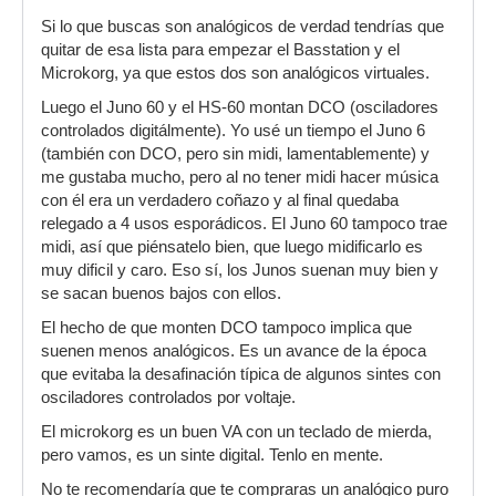
Si lo que buscas son analógicos de verdad tendrías que
quitar de esa lista para empezar el Basstation y el
Microkorg, ya que estos dos son analógicos virtuales.
Luego el Juno 60 y el HS-60 montan DCO (osciladores
controlados digitálmente). Yo usé un tiempo el Juno 6
(también con DCO, pero sin midi, lamentablemente) y
me gustaba mucho, pero al no tener midi hacer música
con él era un verdadero coñazo y al final quedaba
relegado a 4 usos esporádicos. El Juno 60 tampoco trae
midi, así que piénsatelo bien, que luego midificarlo es
muy dificil y caro. Eso sí, los Junos suenan muy bien y
se sacan buenos bajos con ellos.
El hecho de que monten DCO tampoco implica que
suenen menos analógicos. Es un avance de la época
que evitaba la desafinación típica de algunos sintes con
osciladores controlados por voltaje.
El microkorg es un buen VA con un teclado de mierda,
pero vamos, es un sinte digital. Tenlo en mente.
No te recomendaría que te compraras un analógico puro