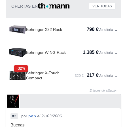
OFERTAS EN
VER TODAS
790 €
Behringer X32 Rack
Ver oferta
→
1.385 €
Behringer WING Rack
Ver oferta
→
-32%
Behringer X-Touch
217 €
320 €
Ver oferta
→
Compact
Enlaces de afiliación
por
pop
el 21/03/2006
#2
Buenas