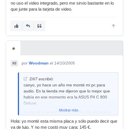
no uso el video integrado, pero me sirvio bastante en lo
que junte para la tarjeta de video.
por
Woodman
el 14/10/2005
#8
DX7 escribió:
canyo, yo hace un año me monté mi pc para
audio. En la tienda me dijeron que lo mejor que
había en ese momento era la ASUS P4 C 800
Deluxe.
Mostrar más
La monté y va todo sobre ruedas. Es algo cara,
pero vale la pena.
Hola: yo monté esta misma placa y sólo puedo decir que
Por lo menos, que sepas que ésta va de
va de lujo. Y no me costó muy cara: 145 €.