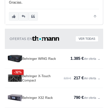
Gracias.
OFERTAS EN
VER TODAS
1.385 €
Behringer WING Rack
Ver oferta
→
-32%
Behringer X-Touch
217 €
320 €
Ver oferta
→
Compact
790 €
Behringer X32 Rack
Ver oferta
→