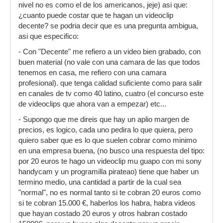
nivel no es como el de los americanos, jeje) asi que:
¿cuanto puede costar que te hagan un videoclip
decente? se podria decir que es una pregunta ambigua,
asi que especifico:
- Con "Decente" me refiero a un video bien grabado, con
buen material (no vale con una camara de las que todos
tenemos en casa, me refiero con una camara
profesional). que tenga calidad suficiente como para salir
en canales de tv como 40 latino, cuatro (el concurso este
de videoclips que ahora van a empezar) etc...
- Supongo que me direis que hay un aplio margen de
precios, es logico, cada uno pedira lo que quiera, pero
quiero saber que es lo que suelen cobrar como minimo
en una empresa buena, (no busco una respuesta del tipo:
por 20 euros te hago un videoclip mu guapo con mi sony
handycam y un programilla pirateao) tiene que haber un
termino medio, una cantidad a partir de la cual sea
"normal", no es normal tanto si te cobran 20 euros como
si te cobran 15.000 €, haberlos los habra, habra videos
que hayan costado 20 euros y otros habran costado