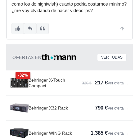
como los de nightwish) cuanto podria costarnos minimo?
¿me voy olvidando de hacer videoclips?
OFERTAS EN
VER TODAS
-32%
Behringer X-Touch
217 €
320 €
Ver oferta
→
Compact
790 €
Behringer X32 Rack
Ver oferta
→
1.385 €
Behringer WING Rack
Ver oferta
→