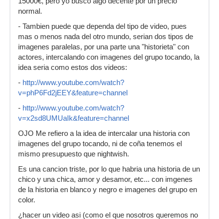
15000€, pero yo busco algo decente por un precio
normal.
- Tambien puede que dependa del tipo de video, pues
mas o menos nada del otro mundo, serian dos tipos de
imagenes paralelas, por una parte una "historieta" con
actores, intercalando con imagenes del grupo tocando, la
idea seria como estos dos videos:
-
http://www.youtube.com/watch?
v=phP6Fd2jEEY&feature=channel
-
http://www.youtube.com/watch?
v=x2sd8UMUaIk&feature=channel
OJO Me refiero a la idea de intercalar una historia con
imagenes del grupo tocando, ni de coña tenemos el
mismo presupuesto que nightwish.
Es una cancion triste, por lo que habria una historia de un
chico y una chica, amor y desamor, etc... con imgenes
de la historia en blanco y negro e imagenes del grupo en
color.
¿hacer un video asi (como el que nosotros queremos no