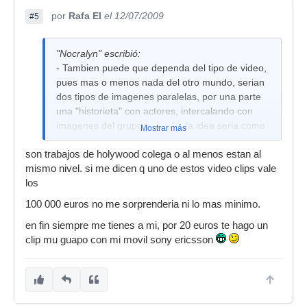
por
Rafa El
el 12/07/2009
#5
"Nocralyn" escribió:
- Tambien puede que dependa del tipo de video,
pues mas o menos nada del otro mundo, serian
dos tipos de imagenes paralelas, por una parte
una "historieta" con actores, intercalando con
imagenes del grupo tocando, la idea seria como
Mostrar más
estos dos videos:
son trabajos de holywood colega o al menos estan al
-
http://www.youtube.com/watch?
mismo nivel. si me dicen q uno de estos video clips vale
v=phP6Fd2jEEY&feature=channel
los
-
http://www.youtube.com/watch?
100 000 euros no me sorprenderia ni lo mas minimo.
v=x2sd8UMUaIk&feature=channel
en fin siempre me tienes a mi, por 20 euros te hago un
clip mu guapo con mi movil sony ericsson