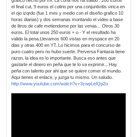
grafico hecho por mi. La coña nos ha salido : 200 Euros
el final cut, 9 euros el colirio por una conjuntivitis virica en
el ojo izqrdo (fue 1 mes y medio con el diseño grafico 10
horas diarias) y dos semanas montando el video a base
de litros de cafe metiendome por las venas... Otros 30
euros. El total unos 250 euros + o - Y el resultado ha
valido la pena.Llevamos 600 vistas en myspace en 20
dias y otras 400 en YT. Lo hicimos para el concurso de
puro cuatro pero no hubo suerte. Perversa Fantasia tiene
razon, la idea es lo importante. Busca eso antes que
gastarte el dinero en peña que te lo va exprimir... Hay
peña con talento por ahi que se quiere comer el mundo.
Aqui tienes el enlace, y juzga tu mismo. Un saludo.
http://www.youtube.com/watch?v=3zwpLeIQp2o