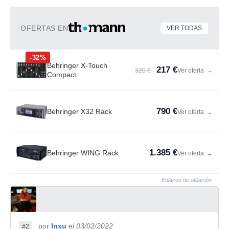
OFERTAS EN
VER TODAS
-32%
Behringer X-Touch
217 €
320 €
Ver oferta
→
Compact
790 €
Behringer X32 Rack
Ver oferta
→
1.385 €
Behringer WING Rack
Ver oferta
→
Enlaces de afiliación
por
Inxu
el 03/02/2022
#2