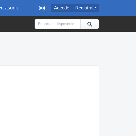

rcasonic
Accede
Regístrate