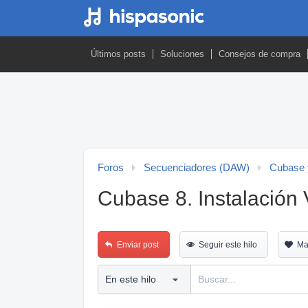
Últimos posts
Soluciones
Consejos de compra
Foros
Secuenciadores (DAW)
Cubase 
Cubase 8. Instalación V
Enviar post
Seguir este hilo
Ma