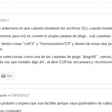
3/2017
 antemano en que carpeta instalaste los archivos DLL cuando instala
menos para mi) es crearte tu propia carpeta de plugs , sub carpetas si
" dentro creas "vstFX" y "InstrumentosVSTi" y dentro de estas dos p
o.
 seleccionas como una de las carpetas de plugs "plugs64" , vamos, 
ada vez que instales algo ahi , al abrir CU8 los escaneara y reconoce
Citar
usic
el 28/03/2017
 probaré y espero que sea factible porque vaya quebradero de cabez
oy contando!