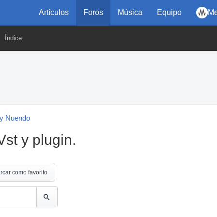
Artículos
Foros
Música
Equipo
Me
Índice
y Nuendo
st y plugin.
rcar como favorito