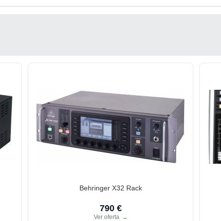
Behringer X32 Rack
790 €
Ver oferta
→