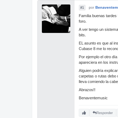
por
Benaventem
#1
Familia buenas tardes
foro.
A ver tengo un sistem
bits.
EL asunto es que al ins
Cubase 8 me lo reconoz
Por ejemplo el otro dí
apareciera en los inst
Alguien podría explica
carpetas o rutas debo r
lleva comiendo la cab
Abrazos!!
Benaventemusic
Responder