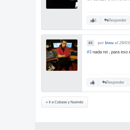
1
Responder
por
Inxu
el 29/0
#4
#3
nada rei , para eso
Responder
« Ir a Cubase y Nuendo