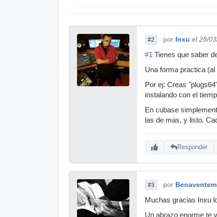
por
Inxu
el 28/0
#2
#1
Tienes que saber de
Una forma practica (al 
Por ej: Creas "plugs64
instalando con el tiemp
En cubase simplemente
las de mas, y listo. C
Responder
por
Benaventem
#3
Muchas gracias Inxu lo
Un abrazo enorme te v