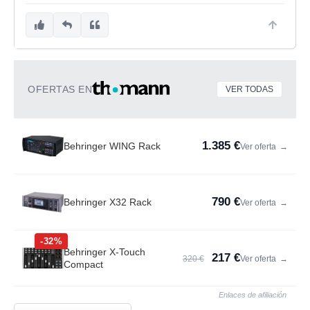
OFERTAS EN
VER TODAS
1.385 €
Behringer WING Rack
Ver oferta
→
790 €
Behringer X32 Rack
Ver oferta
→
-32%
Behringer X-Touch
217 €
320 €
Ver oferta
→
Compact
Enlaces de afiliación