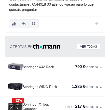
contactarme , 6544918 90 atiendo wasap para lo que
querais preguntar
OFERTAS EN
VER TODAS
790 €
Behringer X32 Rack
Ver oferta
→
1.385 €
Behringer WING Rack
Ver oferta
→
-32%
Behringer X-Touch
217 €
320 €
Ver oferta
→
Compact