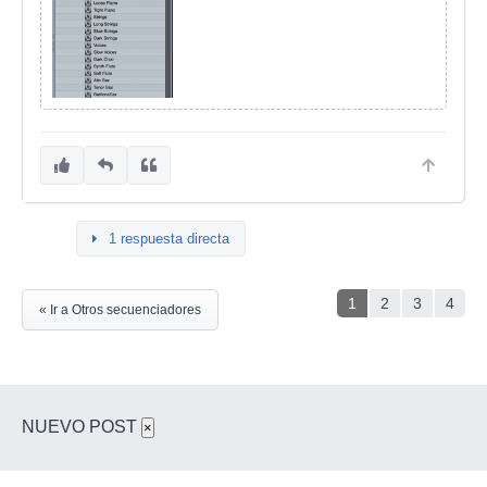
1 respuesta directa
1
2
3
4
« Ir a Otros secuenciadores
NUEVO POST
×