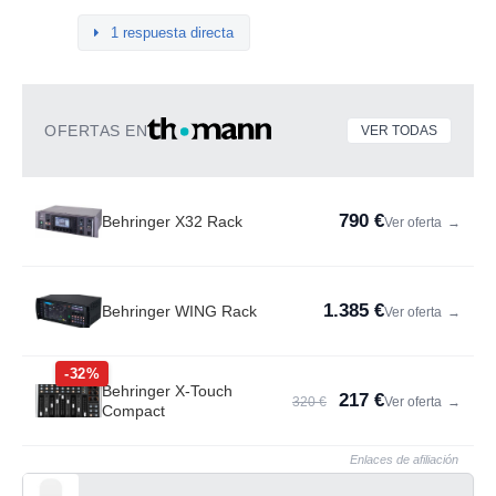
1 respuesta directa
OFERTAS EN
VER TODAS
790 €
Behringer X32 Rack
Ver oferta
→
1.385 €
Behringer WING Rack
Ver oferta
→
-32%
Behringer X-Touch
217 €
320 €
Ver oferta
→
Compact
Enlaces de afiliación