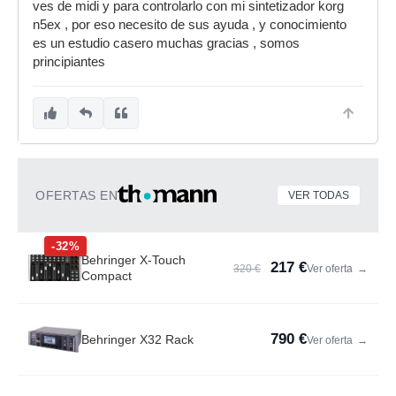
ves de midi y para controlarlo con mi sintetizador korg
n5ex , por eso necesito de sus ayuda , y conocimiento
es un estudio casero muchas gracias , somos
principiantes
OFERTAS EN
VER TODAS
-32%
Behringer X-Touch
217 €
320 €
Ver oferta
→
Compact
790 €
Behringer X32 Rack
Ver oferta
→