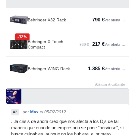
790 €
Behringer X32 Rack
Ver oferta
→
-32%
Behringer X-Touch
217 €
320 €
Ver oferta
→
Compact
1.385 €
Behringer WING Rack
Ver oferta
→
Enlaces de afiliación
por
Max
el 05/02/2012
#2
...la crisis de ahora creo que nos afecta a los Djs de tal
manera que cuando un empresario se pone "nervioso", si
busca culpables, aunque no los hubiere, el primero