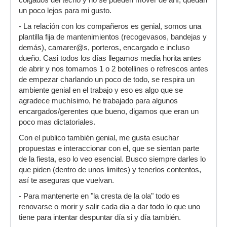
colgados del techo y no se pueden mover de ahí, quedan
un poco lejos para mi gusto.
- La relación con los compañeros es genial, somos una
plantilla fija de mantenimientos (recogevasos, bandejas y
demás), camarer@s, porteros, encargado e incluso
dueño. Casi todos los días llegamos media horita antes
de abrir y nos tomamos 1 o 2 botellines o refrescos antes
de empezar charlando un poco de todo, se respira un
ambiente genial en el trabajo y eso es algo que se
agradece muchísimo, he trabajado para algunos
encargados/gerentes que bueno, digamos que eran un
poco mas dictatoriales.
Con el publico también genial, me gusta esuchar
propuestas e interaccionar con el, que se sientan parte
de la fiesta, eso lo veo esencial. Busco siempre darles lo
que piden (dentro de unos limites) y tenerlos contentos,
así te aseguras que vuelvan.
- Para mantenerte en "la cresta de la ola" todo es
renovarse o morir y salir cada dia a dar todo lo que uno
tiene para intentar despuntar día si y día también.