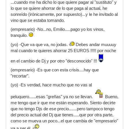
...cuando me ha dicho lo que quiere pagar al "sustituto" y
lo que se quiere ahorrar de lo que paga al actual, he
sonreído (irónicamente, por supuesto)...y le he invitado al
vino que se estaba tomando.
(empresario) -No...no, Emilio.....pago yo los vinos,
tranquilo.
(yo) -Que va que va, no jodas.
Debes andar muuuuy
mal cuando te quieres ahorrar 25 EUROS !!!!! por noche
en el cambio de Dj y por otro "desconocido" !!!
(empresario) -Es que con esta crisis....hay que
"recortar".
(yo) -Es verdad, hace mucho que no vas al
peluquero......esas "greñas" ya no se llevan.
Bueno,
me tengo que ir que me están esperando. Siento decirte
que no tengo Djs de ese precio.......pero tampoco tengo
del precio actual del Dj que tienes.....que por otra parte,
como se mueva un poco...el que cambia de "empresario"
va a ser él.