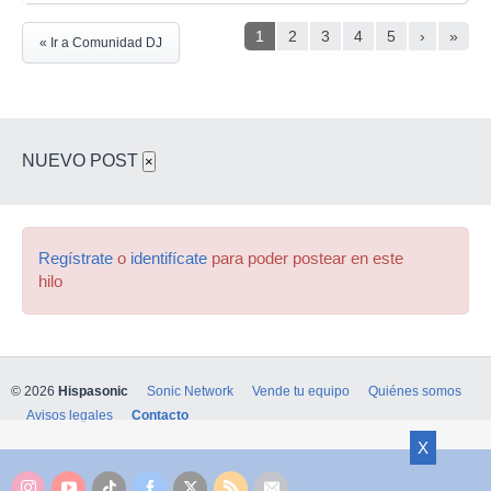
1
2
3
4
5
›
»
« Ir a Comunidad DJ
NUEVO POST
×
Regístrate
o
identifícate
para poder postear en este
hilo
© 2026
Hispasonic
Sonic Network
Vende tu equipo
Quiénes somos
Avisos legales
Contacto
X