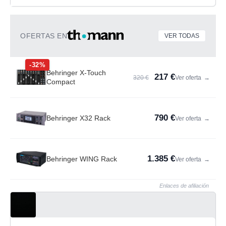
OFERTAS EN
VER TODAS
-32%
Behringer X-Touch
217 €
320 €
Ver oferta
→
Compact
790 €
Behringer X32 Rack
Ver oferta
→
1.385 €
Behringer WING Rack
Ver oferta
→
Enlaces de afiliación