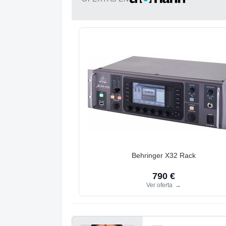
Behringer X32 Rack
790 €
Ver oferta
→