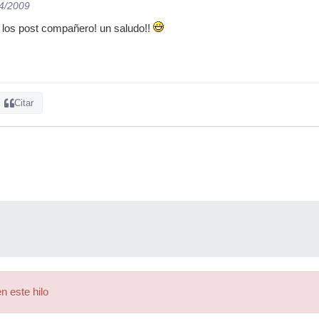
04/2009
 los post compañero! un saludo!!
Citar
n este hilo