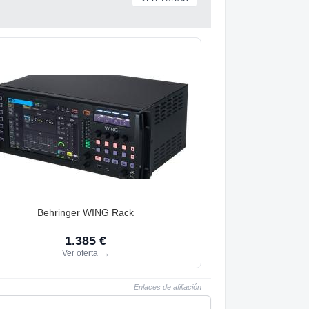
Behringer WING Rack
1.385 €
Ver oferta
→
Enlaces de afiliación