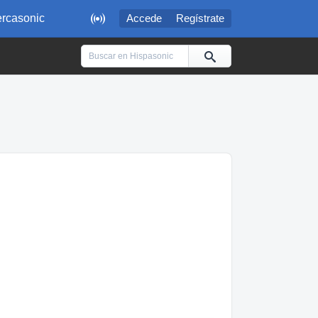

rcasonic
Accede
Regístrate