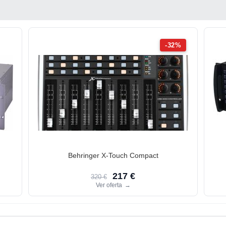
-32%
Behringer X-Touch Compact
217 €
320 €
Ver oferta
→